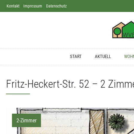
Kontakt
Direkt zum Inhalt springen
Impressum
Datenschutz
Dortmund
Apotheke
Deutschland
START
AKTUELL
WOHN
Fritz-Heckert-Str. 52 – 2 Zimm
2-Zimmer