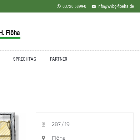
03726 5899-0
info@wvbg-floeha.de
SPRECHTAG
PARTNER
287 / 19
Flöha