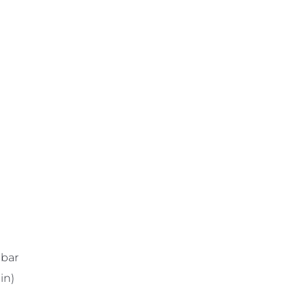
hbar
in)