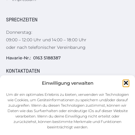
SPRECHZEITEN
Donnerstag:
09:00 – 12:00 Uhr und 14:00 – 18:00 Uhr
oder nach telefonischer Vereinbarung
Havarie-Nr.: 0163 5188387
KONTAKTDATEN
Einwilligung verwalten
Hauptgeschäftsstelle
Augustusburger Straße 50
Um dir ein optimales Erlebnis zu bieten, verwenden wir Technologien
wie Cookies, um Geräteinformationen zu speichern und/oder darauf
09557 Flöha
zuzugreifen. Wenn du diesen Technologien zustimmst, können wir
Daten wie das Surfverhalten oder eindeutige IDs auf dieser Website
03726 5899-0
verarbeiten. Wenn du deine Einwilligung nicht erteilst oder
zurückziehst, können bestimmte Merkmale und Funktionen
info@wvbg-floeha.de
beeinträchtigt werden.