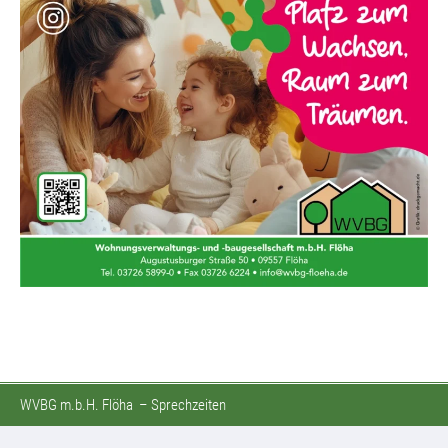
WVBG m.b.H. Flöha
–
Sprechzeiten