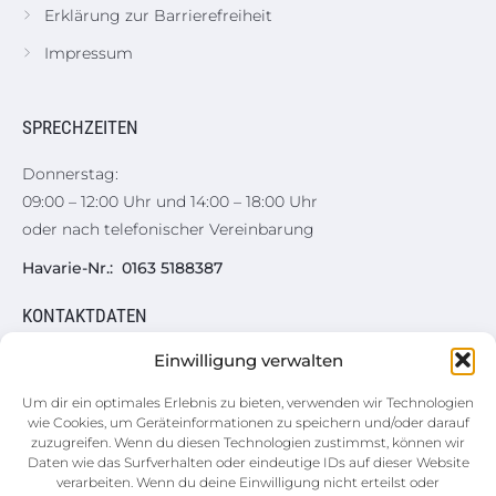
Erklärung zur Barrierefreiheit
Impressum
SPRECHZEITEN
Donnerstag:
09:00 – 12:00 Uhr und 14:00 – 18:00 Uhr
oder nach telefonischer Vereinbarung
Havarie-Nr.: 0163 5188387
KONTAKTDATEN
Einwilligung verwalten
Hauptgeschäftsstelle
Augustusburger Straße 50
Um dir ein optimales Erlebnis zu bieten, verwenden wir Technologien
wie Cookies, um Geräteinformationen zu speichern und/oder darauf
09557 Flöha
zuzugreifen. Wenn du diesen Technologien zustimmst, können wir
Daten wie das Surfverhalten oder eindeutige IDs auf dieser Website
03726 5899-0
verarbeiten. Wenn du deine Einwilligung nicht erteilst oder