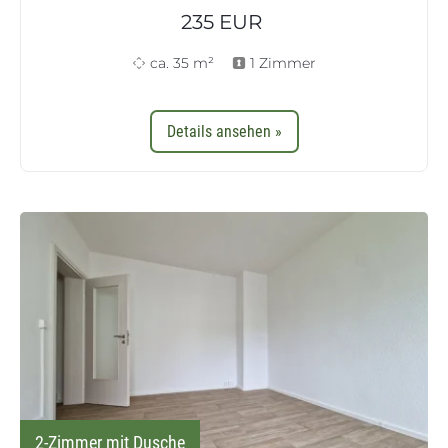
235
EUR
ca. 35 m²
1 Zimmer
Details ansehen »
2-Zimmer mit Dusche