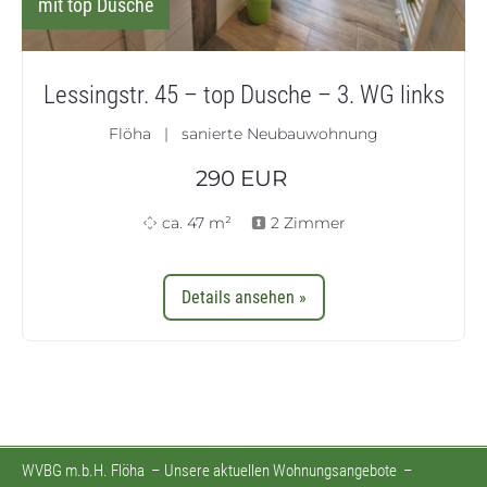
mit top Dusche
Lessingstr. 45 – top Dusche – 3. WG links
Flöha | sanierte Neubauwohnung
290
EUR
ca. 47 m²
2 Zimmer
Details ansehen »
WVBG m.b.H. Flöha
–
Unsere aktuellen Wohnungsangebote
–