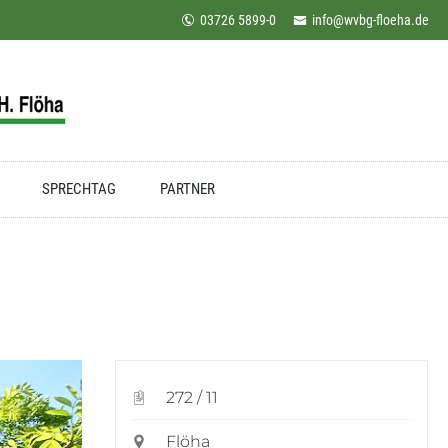
03726 5899-0
info@wvbg-floeha.de
SPRECHTAG
PARTNER
272 / 11
Flöha