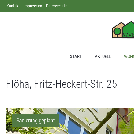
Kontakt
Direkt zum Inhalt springen
Impressum
Datenschutz
Dortmund
Apotheke
Deutschland
START
AKTUELL
WOHN
Flöha, Fritz-Heckert-Str. 25
Sanierung geplant