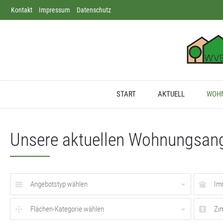
Kontakt
Direkt zum Inhalt springen
Impressum
Datenschutz
Dortmund
Apotheke
Deutschland
START
AKTUELL
WOHN
Unsere aktuellen Wohnungsan
Angebotstyp wählen
Im
Flächen-Kategorie wählen
Zi