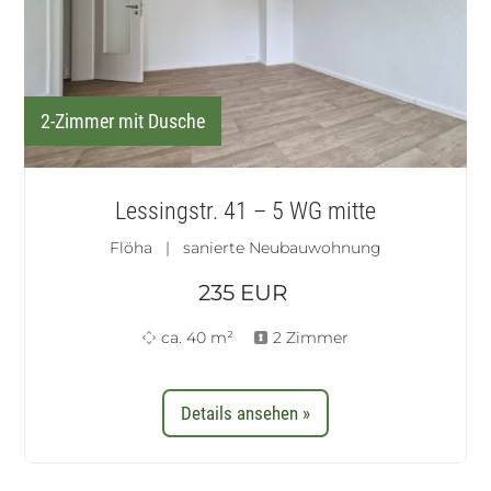
2-Zimmer mit Dusche
Lessingstr. 41 – 5 WG mitte
Flöha | sanierte Neubauwohnung
235
EUR
ca. 40 m²
2 Zimmer
Details ansehen »