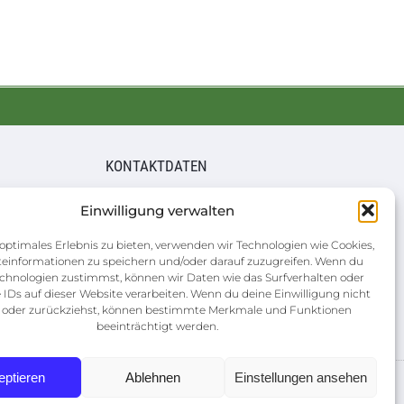
KONTAKTDATEN
Hauptgeschäftsstelle
Einwilligung verwalten
8:00 Uhr
Augustusburger Straße 50
optimales Erlebnis zu bieten, verwenden wir Technologien wie Cookies,
nbarung
09557 Flöha
einformationen zu speichern und/oder darauf zuzugreifen. Wenn du
chnologien zustimmst, können wir Daten wie das Surfverhalten oder
03726 5899-0
 IDs auf dieser Website verarbeiten. Wenn du deine Einwilligung nicht
info@wvbg-floeha.de
st oder zurückziehst, können bestimmte Merkmale und Funktionen
beeinträchtigt werden.
eptieren
Ablehnen
Einstellungen ansehen
. Flöha