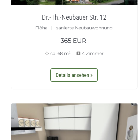
Dr.-Th.-Neubauer Str. 12
Flöha | sanierte Neubauwohnung
365
EUR
ca. 68 m²
4 Zimmer
Details ansehen »