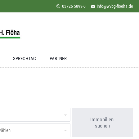
03726 5899-0
info@wvbg-floeha.de
SPRECHTAG
PARTNER
Immobilien
suchen
wählen