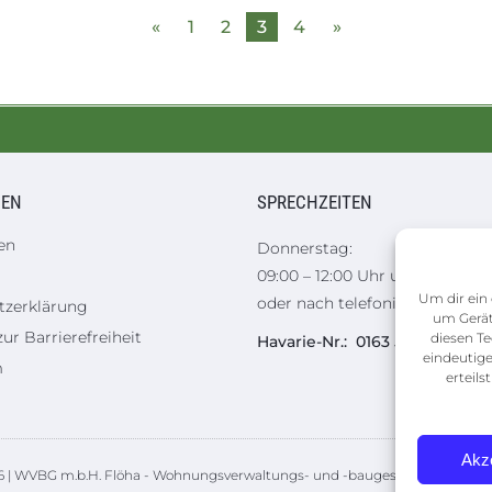
«
1
2
3
4
»
NEN
SPRECHZEITEN
en
Donnerstag:
09:00 – 12:00 Uhr und 14:00 – 1
Um dir ein 
oder nach telefonischer Verei
tzerklärung
um Gerät
ur Barrierefreiheit
diesen Te
Havarie-Nr.: 0163 5188387
eindeutige
m
erteil
Akz
 | WVBG m.b.H. Flöha - Wohnungsverwaltungs- und -baugesellschaft m.b.H