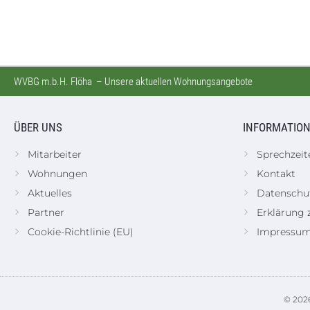
WVBG m.b.H. Flöha
–
Unsere aktuellen Wohnungsangebote
ÜBER UNS
INFORMATIO
Mitarbeiter
Sprechzeit
Wohnungen
Kontakt
Aktuelles
Datenschu
Partner
Erklärung z
Cookie-Richtlinie (EU)
Impressu
© 2026