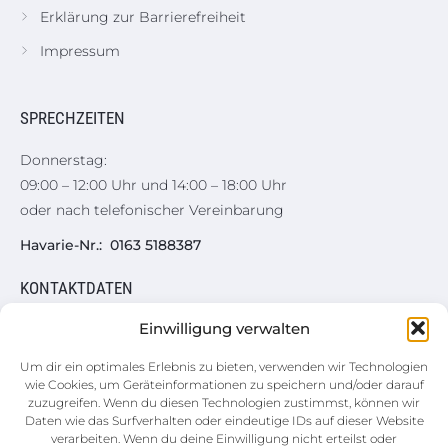
Erklärung zur Barrierefreiheit
Impressum
SPRECHZEITEN
Donnerstag:
09:00 – 12:00 Uhr und 14:00 – 18:00 Uhr
oder nach telefonischer Vereinbarung
Havarie-Nr.: 0163 5188387
KONTAKTDATEN
Einwilligung verwalten
Hauptgeschäftsstelle
Augustusburger Straße 50
Um dir ein optimales Erlebnis zu bieten, verwenden wir Technologien
wie Cookies, um Geräteinformationen zu speichern und/oder darauf
09557 Flöha
zuzugreifen. Wenn du diesen Technologien zustimmst, können wir
Daten wie das Surfverhalten oder eindeutige IDs auf dieser Website
03726 5899-0
verarbeiten. Wenn du deine Einwilligung nicht erteilst oder