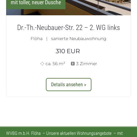
mit toller, neuer Dusche
Dr.-Th.-Neubauer-Str. 22 – 2. WG links
Flöha | sanierte Neubauwohnung
310
EUR
ca. 56 m²
3 Zimmer
Details ansehen »
WVBG m.b.H. Flöha
–
Unsere aktuellen Wohnungsangebote
–
mit