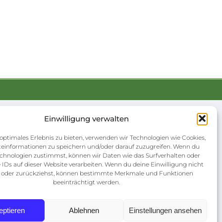
Einwilligung verwalten
KONTAKTDATEN
optimales Erlebnis zu bieten, verwenden wir Technologien wie Cookies,
Hauptgeschäftsstelle
einformationen zu speichern und/oder darauf zuzugreifen. Wenn du
8:00 Uhr
Augustusburger Straße 50
chnologien zustimmst, können wir Daten wie das Surfverhalten oder
 IDs auf dieser Website verarbeiten. Wenn du deine Einwilligung nicht
nbarung
09557 Flöha
st oder zurückziehst, können bestimmte Merkmale und Funktionen
beeinträchtigt werden.
03726 5899-0
info@wvbg-floeha.de
eptieren
Ablehnen
Einstellungen ansehen