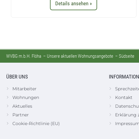
Details ansehen »
WVBG m.b.H. Flöha
–
Unsere aktuellen Wohnungsangebote
–
Südseite
ÜBER UNS
INFORMATIO
Mitarbeiter
Sprechzeit
Wohnungen
Kontakt
Aktuelles
Datenschu
Partner
Erklärung z
Cookie-Richtlinie (EU)
Impressu