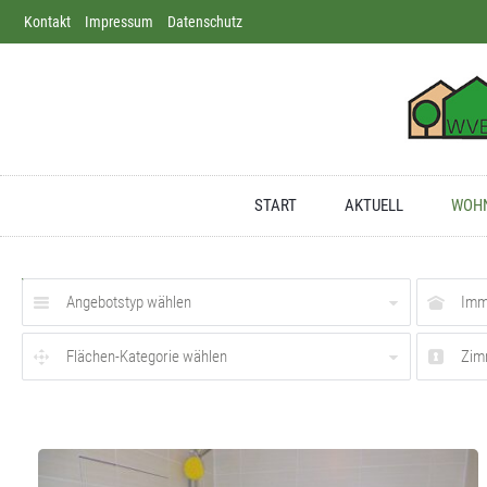
Kontakt
Direkt zum Inhalt springen
Impressum
Datenschutz
Dortmund
Apotheke
Deutschland
START
AKTUELL
WOHN
Angebotstyp wählen
Imm
Flächen-Kategorie wählen
Zim