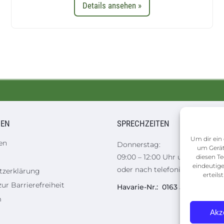
Details ansehen »
NEN
SPRECHZEITEN
Um dir ein 
en
Donnerstag:
um Gerät
09:00 – 12:00 Uhr und 14:00 – 1
diesen Te
eindeutige
oder nach telefonischer Verei
tzerklärung
erteil
ur Barrierefreiheit
Havarie-Nr.: 0163 5188387
m
Akz