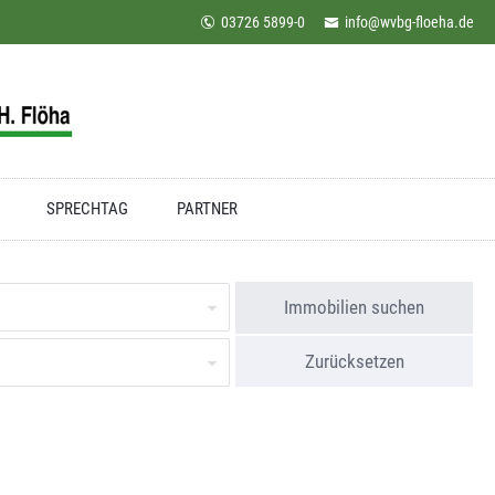
03726 5899-0
info@wvbg-floeha.de
SPRECHTAG
PARTNER
Immobilien suchen
Zurücksetzen