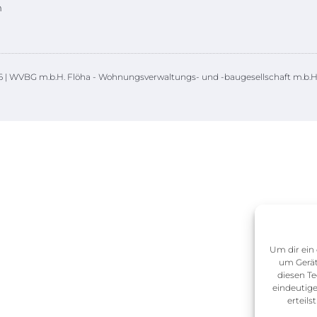
m
 | WVBG m.b.H. Flöha - Wohnungsverwaltungs- und -baugesellschaft m.b.H
Um dir ein 
um Gerät
diesen Te
eindeutige
erteil