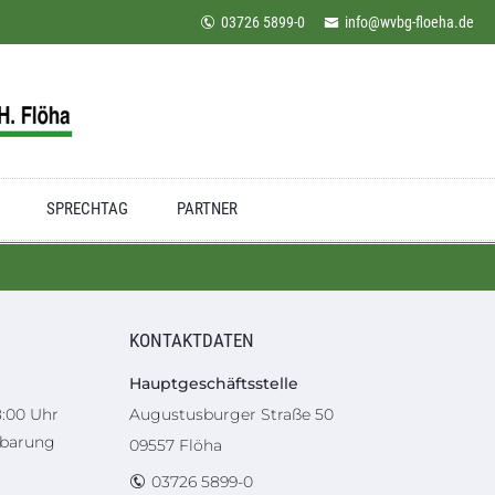
03726 5899-0
info@wvbg-floeha.de
SPRECHTAG
PARTNER
KONTAKTDATEN
Hauptgeschäftsstelle
8:00 Uhr
Augustusburger Straße 50
nbarung
09557 Flöha
03726 5899-0