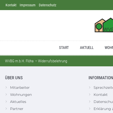
Kontakt
Direkt zum Inhalt springen
Impressum
Datenschutz
Dortmund
Apotheke
Deutschland
START
AKTUELL
WOHN
WVBG m.b.H. Flöha
–
Widerrufsbelehrung
ÜBER UNS
INFORMATIO
Mitarbeiter
Sprechzeit
Wohnungen
Kontakt
Aktuelles
Datenschu
Partner
Erklärung z